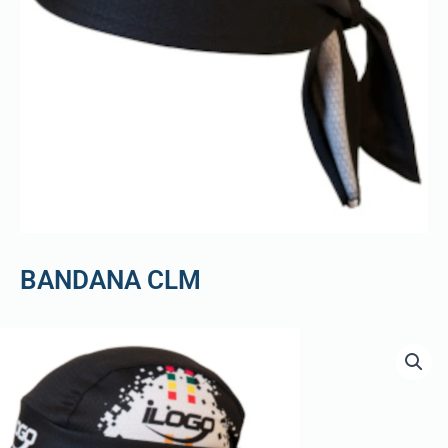
BANDANA CLM
quantité
de
BANDANA
CLM