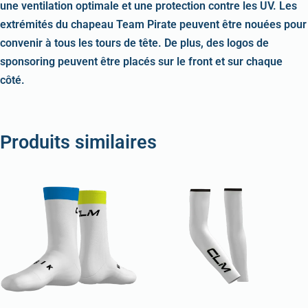
une ventilation optimale et une protection contre les UV. Les
extrémités du chapeau Team Pirate peuvent être nouées pour
convenir à tous les tours de tête. De plus, des logos de
sponsoring peuvent être placés sur le front et sur chaque
côté.
Produits similaires
Ce
Ce
produit
produi
a
a
plusieurs
plusie
variations.
variati
Les
Les
options
option
peuvent
peuven