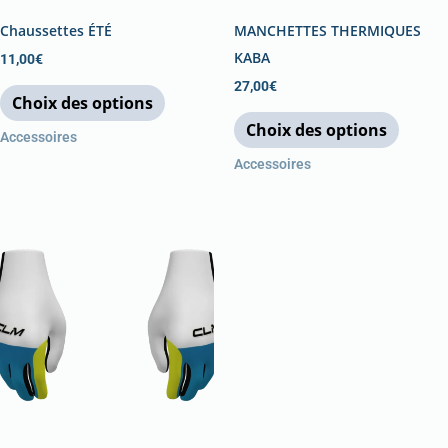
être
être
Chaussettes ÉTÉ
MANCHETTES THERMIQUES
choisies
choisi
KABA
11,00
€
sur
sur
27,00
€
Choix des options
la
la
Choix des options
page
page
Accessoires
du
du
Accessoires
produit
produi
Ce
produit
a
plusieurs
variations.
Les
options
peuvent
être